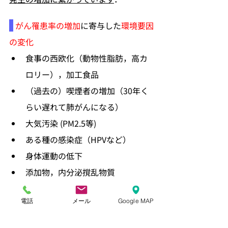
がん罹患率の増加
に寄与した
環境要因
の変化
食事の西欧化（動物性脂肪，高カ
ロリー），加工食品
（過去の）喫煙者の増加（30年く
らい遅れて肺がんになる）
大気汚染 (PM2.5等)
ある種の感染症（HPVなど）
身体運動の低下
添加物，内分泌撹乱物質
これらの，以前は存在しなかった，あ
電話
メール
Google MAP
るいは程度の少なかった危険因子によ
り，発癌（がんが発生する）が促進さ