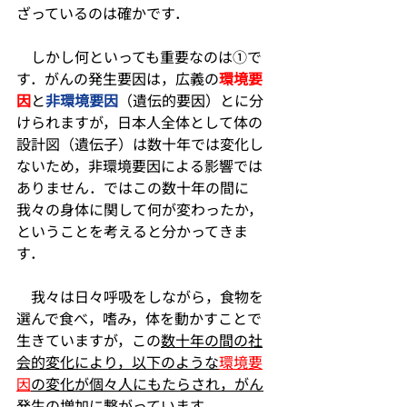
ざっているのは確かです．
　しかし何といっても重要なのは①で
す．
がんの発生要因は，広義の
環境要
因
と
非環境要因
（遺伝的要因）とに分
けられますが，日本人全体として体の
設計図（遺伝子）は
数十年では変化し
ないため，非環境要因による影響では
ありません．
ではこの数十年の間に
我々の身体に関して何が変わったか，
ということを考えると分かってきま
す．
　我々は日々呼吸をしながら，食物を
選んで食べ，嗜み，体を動かすことで
生きていますが，この
数十年の間の社
会的変化により，以下のような
環境要
因
の変化が個々人にもたらされ，がん
発生の増加に繋がっています
．