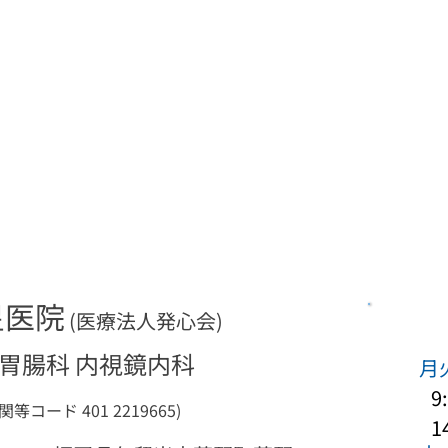
星医院
(医療法人発心会)
 胃腸科 内視鏡内科
月
9:
等コード 401 2219665)​
14