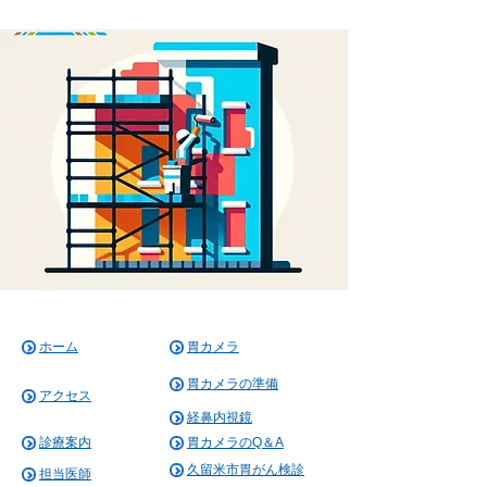
ホーム
胃カメラ
胃カメラの準備
アクセス
経鼻内視鏡
診療案内
胃カメラのQ＆A
久留米市胃がん検診
担当医師