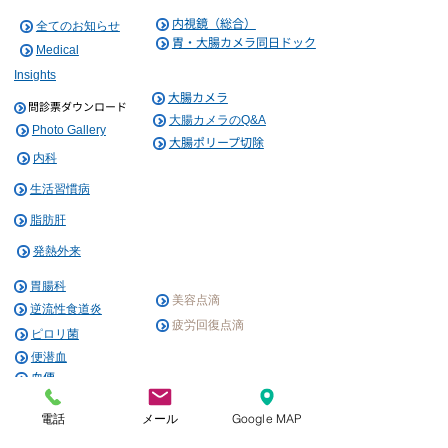
内視鏡（総合）
全てのお知らせ
胃・大腸カメラ同日ドック
Medical
Insights
大腸カメラ
問
診票ダウンロード
大腸カメラのQ&A
P
hoto Gallery
大腸ポリープ切除
内科
生活習慣病
脂肪肝
発熱外来
胃腸科
美容
点滴
逆流性食道炎
疲労
回復点滴​
ピロリ菌
便潜血
血便
潰瘍性大腸炎
電話
メール
Google MAP
慢性便秘症