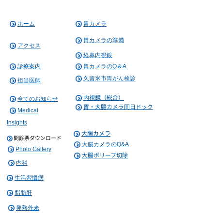
ホーム
胃カメラ
胃カメラの準備
アクセス
経鼻内視鏡
診療案内
胃カメラのQ＆A
久留米市胃がん検診
担当医師
内視鏡（総合）
全てのお知らせ
胃・大腸カメラ同日ドック
Medical
Insights
大腸カメラ
問
診票ダウンロード
大腸カメラのQ&A
P
hoto Gallery
大腸ポリープ切除
内科
生活習慣病
脂肪肝
発熱外来