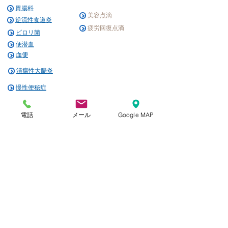
胃腸科
美容
点滴
逆流性食道炎
疲労
回復点滴​
ピロリ菌
便潜血
血便
潰瘍性大腸炎
慢性便秘症
プライバシーポリシー
電話
メール
Google MAP
サイトマップ
診療時間
月火水金
9:00 – 12:30
14:00 – 17:30
木土
9:00 – 12:30
井星医院
(医療法人発心会)